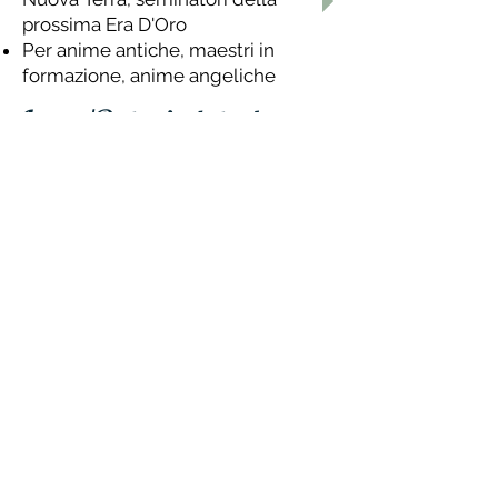
prossima Era D'Oro
Per anime antiche, maestri in
formazione, anime angeliche​
Luogo/Data rivelata dopo
l'accettazione
Strumenti, guida, esercizi per
ancorare la connessione al proprio
Vero Se, nella Presenza
Strumenti, guida, esercizi per attivare
le proprie capacita' divine
Strumenti, guida, esercizi per
dissolvere contratti antichi, traumi
ancestrali, attaccamenti karmici
Strumenti per connettersi agli ordini
angelici
Il potere dei mantra
Esercizi di connessione autentica e