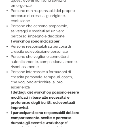
(questi eventi non sono servizi di
emergenza)
Persone non responsabili del proprio
percorso di crescita, guarigione,
evoluzione
Persone che cercano scappatoie,
salvataggi e sostituti ad un vero
percorso, impegno e dedizione
​I workshop sono indicati per:
​Persone responsabili su percorsi di
crescita ed evoluzione personale
Persone che vogliono connettersi
autenticamente, compassionatamente,
rispettosamente
Persone interessate a formazioni di
crescita personale, terapeuti, coach,
che vogliono arricchire la loro
esperienza
I dettagli del workshop possono essere
modificati in base alle necessita' e
preferenze degli iscritti, ed eventuali
imprevisti.
I partecipanti sono responsabili del loro
comportamento, scelte e percorso
durante gli eventi e workshop: e'