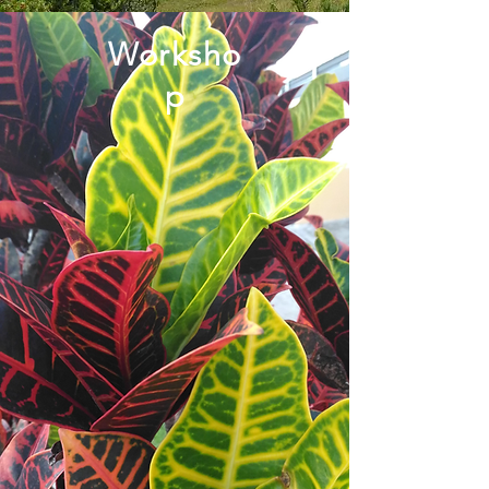
Worksho
p